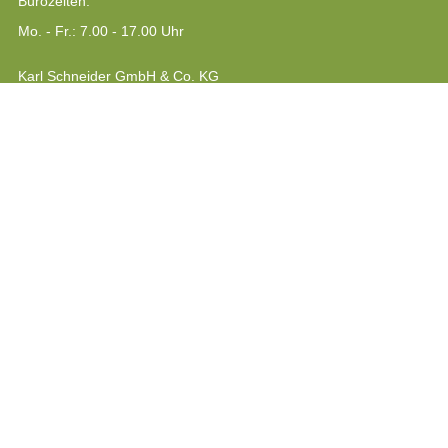
Bürozeiten:
Mo. - Fr.: 7.00 - 17.00 Uhr
Karl Schneider GmbH & Co. KG
Staudach 11
D-88145 Hergatz
Auf Google werden wir mit Ø 5.0 Sternen
bei 3 Rezensionen bewertet.
Kontrollstellennummer: DE - ÖKO - 006
© 2026 Karl Schneider GmbH & Co. KG - Alle Rechte
vorbehalten
Impressum
Datenschutzerklärung
AGB