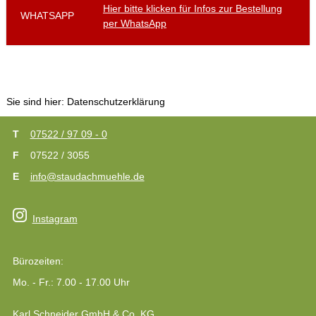
Hier bitte klicken für Infos zur Bestellung
WHATSAPP
per WhatsApp
Sie sind hier:
Datenschutzerklärung
07522 / 97 09 - 0
07522 / 3055
info@staudachmuehle.de
Instagram
Bürozeiten:
Mo. - Fr.: 7.00 - 17.00 Uhr
Karl Schneider GmbH & Co. KG