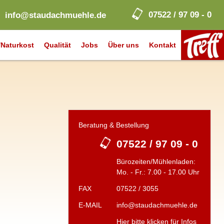
07522 / 97 09 - 0
info@staudachmuehle.de
Naturkost
Qualität
Jobs
Über uns
Kontakt
Beratung & Bestellung
07522 / 97 09 - 0
Bürozeiten/Mühlenladen:
Mo. - Fr.: 7.00 - 17.00 Uhr
FAX
07522 / 3055
E-MAIL
info@staudachmuehle.de
Hier bitte klicken für Infos