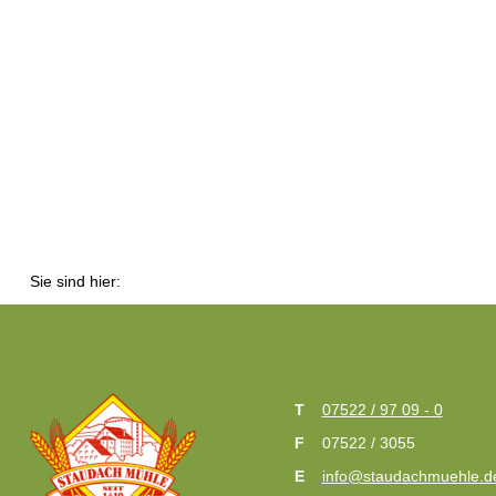
Sie sind hier:
07522 / 97 09 - 0
07522 / 3055
info@staudachmuehle.d