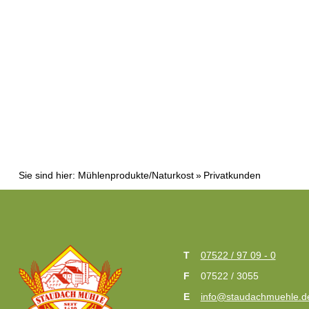
Sie sind hier:
Mühlenprodukte/Naturkost
Privatkunden
07522 / 97 09 - 0
07522 / 3055
info@staudachmuehle.d