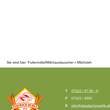
Sie sind hier:
Futtermittel/Milchaustauscher
Milchvieh
07522 / 97 09 - 0
07522 / 3055
info@staudachmuehle.d