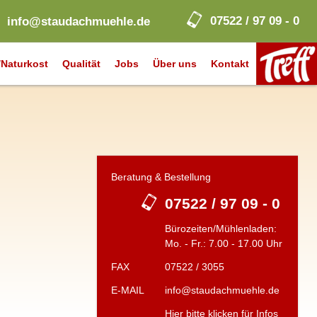
07522 / 97 09 - 0
info@staudachmuehle.de
Naturkost
Qualität
Jobs
Über uns
Kontakt
Beratung & Bestellung
07522 / 97 09 - 0
Bürozeiten/Mühlenladen:
Mo. - Fr.: 7.00 - 17.00 Uhr
FAX
07522 / 3055
E-MAIL
info@staudachmuehle.de
Hier bitte klicken für Infos